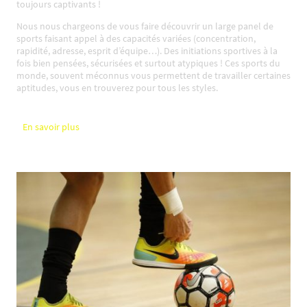
toujours captivants !
Nous nous chargeons de vous faire découvrir un large panel de
sports faisant appel à des capacités variées (concentration,
rapidité, adresse, esprit d’équipe…). Des initiations sportives à la
fois bien pensées, sécurisées et surtout atypiques ! Ces sports du
monde, souvent méconnus vous permettent de travailler certaines
aptitudes, vous en trouverez pour tous les styles.
En savoir plus