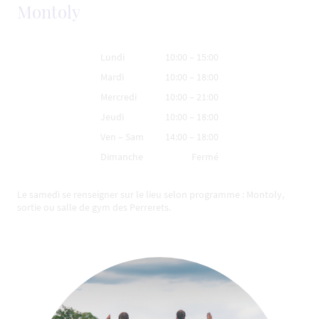
Montoly
Lundi
10:00
–
15:00
Mardi
10:00
–
18:00
Mercredi
10:00
–
21:00
Jeudi
10:00
–
18:00
Ven
–
Sam
14:00
–
18:00
Dimanche
Fermé
Le samedi se renseigner sur le lieu selon programme : Montoly,
sortie ou salle de gym des Perrerets.